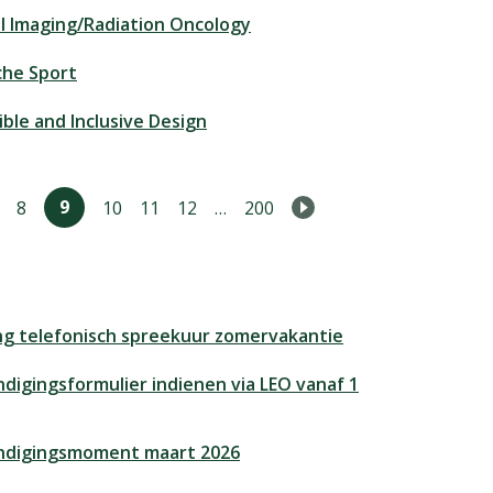
l Imaging/Radiation Oncology
che Sport
ible and Inclusive Design
9
8
10
11
12
…
200
a
Volgende pagina
ng telefonisch spreekuur zomervakantie
digingsformulier indienen via LEO vanaf 1
ndigingsmoment maart 2026