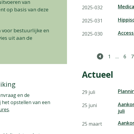
uitvoeren van
Medica
2025-032
nt op basis van deze
Hippis
2025-031
voor bestuurlijke en
Access
2025-030
vies uit aan de
1
…
6
7
Vorige pagin
Actueel
iking
Planni
29 juli
anvraag en de
j het opstellen van een
Aankon
25 juni
ures
.
juli
Aanko
25 maart