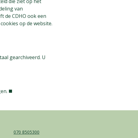
ld die ziet op het
deling van
eft de CDHO ook een
cookies op de website.
taal gearchiveerd. U
en.
070 8505300