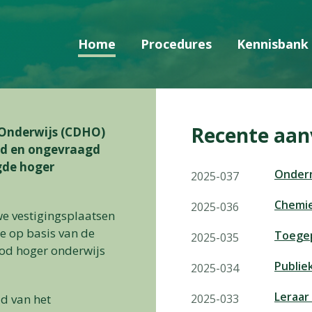
Home
Procedures
Kennisbank
Skip navigatie
Recente aan
Onderwijs (CDHO)
gd en ongevraagd
gde hoger
Onder
2025-037
Chemi
2025-036
e vestigingsplaatsen
e op basis van de
Toegep
2025-035
od hoger onderwijs
Publie
2025-034
Leraar
d van het
2025-033