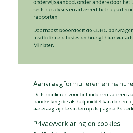
onderwijsaanbod, onder andere door het 
sectoranalyses en adviseert het departeme
rapporten.
Daarnaast beoordeelt de CDHO aanvragen 
institutionele fusies en brengt hierover ad
Minister.
Aanvraagformulieren en handre
De formulieren voor het indienen van een a
handreiking die als hulpmiddel kan dienen bi
aanvraag zijn te vinden op de pagina
Proced
Privacyverklaring en cookies