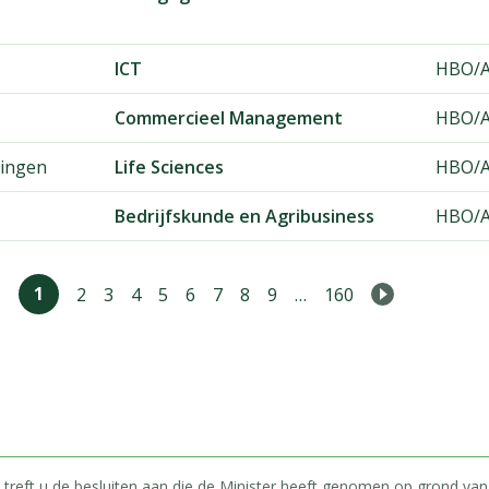
ICT
HBO/A
Commercieel Management
HBO/A
ingen
Life Sciences
HBO/A
Bedrijfskunde en Agribusiness
HBO/A
1
2
3
4
5
6
7
8
9
…
160
Next
 treft u de besluiten aan die de Minister heeft genomen op grond van