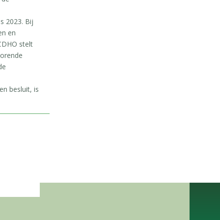
 2023. Bij
en en
CDHO stelt
ehorende
de
n besluit, is