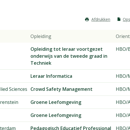
Afdrukken
Ops
Opleiding
Orient
Opleiding tot leraar voortgezet
HBO/B
onderwijs van de tweede graad in
Techniek
Leraar Informatica
HBO/M
lied Sciences
Crowd Safety Management
HBO/M
renstein
Groene Leefomgeving
HBO/A
Groene Leefomgeving
HBO/A
terdam
Pedagogisch Educatief Professional
HBO/A