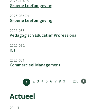
2026-034Cb
Groene Leefomgeving
2026-034Ca
Groene Leefomgeving
2026-033
Pedagogisch Educatief Professional
2026-032
ICT
2026-031
Commercieel Management
2
3
4
5
6
7
8
9
…
200
Volgende pagi
1
Actueel
29 juli