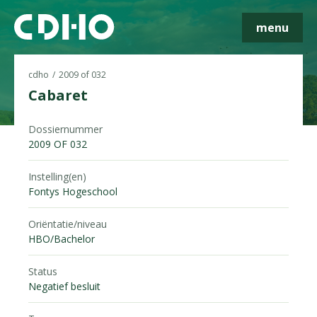
menu
cdho
2009 of 032
Cabaret
Skip navigatie
Dossiernummer
2009 OF 032
Instelling(en)
Fontys Hogeschool
Oriëntatie/niveau
HBO/Bachelor
Status
Negatief besluit