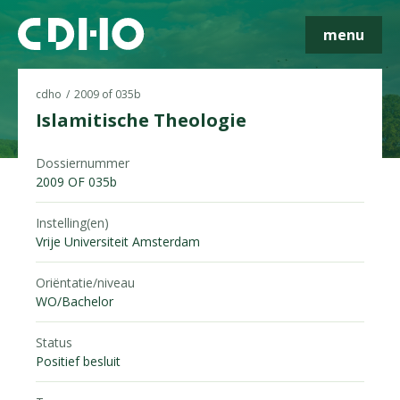
menu
cdho
2009 of 035b
Islamitische Theologie
Skip navigatie
Dossiernummer
2009 OF 035b
Instelling(en)
Vrije Universiteit Amsterdam
Oriëntatie/niveau
WO/Bachelor
Status
Positief besluit