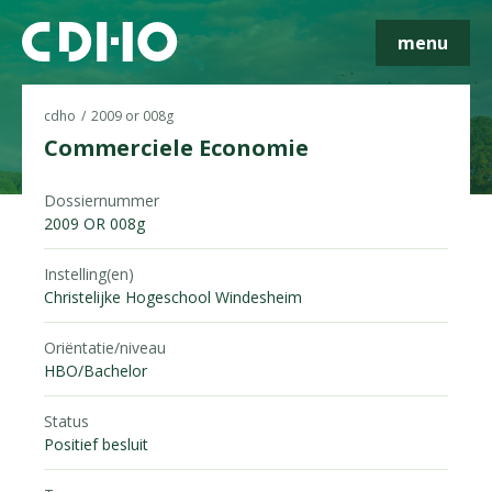
menu
cdho
2009 or 008g
Commerciele Economie
Skip navigatie
Dossiernummer
2009 OR 008g
Instelling(en)
Christelijke Hogeschool Windesheim
Oriëntatie/niveau
HBO/Bachelor
Status
Positief besluit