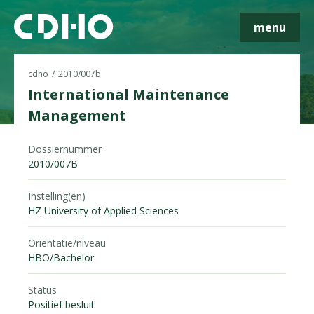
menu
cdho
2010/007b
International Maintenance
Management
Skip navigatie
Dossiernummer
2010/007B
Instelling(en)
HZ University of Applied Sciences
Oriëntatie/niveau
HBO/Bachelor
Status
Positief besluit