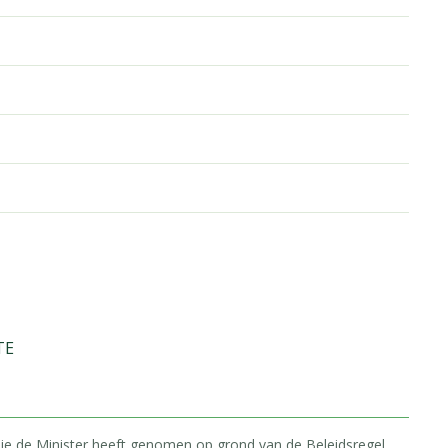
TE
 die de Minister heeft genomen op grond van de Beleidsregel