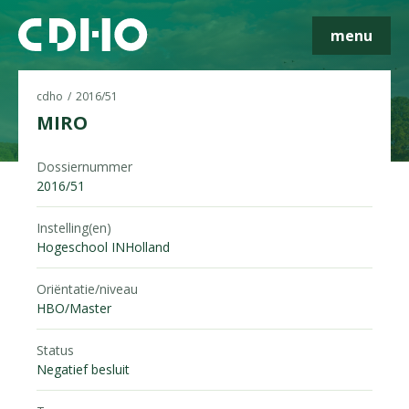
menu
cdho
2016/51
MIRO
Skip navigatie
Dossiernummer
2016/51
Instelling(en)
Hogeschool INHolland
Oriëntatie/niveau
HBO/Master
Status
Negatief besluit