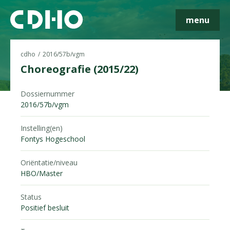
menu
cdho
2016/57b/vgm
Choreografie (2015/22)
Skip navigatie
Dossiernummer
2016/57b/vgm
Instelling(en)
Fontys Hogeschool
Oriëntatie/niveau
HBO/Master
Status
Positief besluit