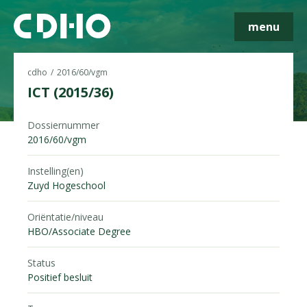
menu
cdho
2016/60/vgm
ICT (2015/36)
Skip navigatie
Dossiernummer
2016/60/vgm
Instelling(en)
Zuyd Hogeschool
Oriëntatie/niveau
HBO/Associate Degree
Status
Positief besluit