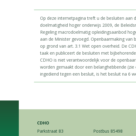
Op deze internetpagina treft u de besluiten aan
doelmatigheid hoger onderwijs 2009, de Beleids
Regeling macrodoelmatig opleidingsaanbod hoger 
aan de Minister gevoegd. Openbaarmaking van b
op grond van art. 3.1 Wet open overheid. De CDH
taak en publiceert de besluiten met bijbehorend
CDHO is niet verantwoordelijk voor de openbaa
worden gemaakt door een belanghebbende (zie d
ingediend tegen een besluit, is het besluit na 6 we
CDHO
Parkstraat 83
Postbus 85498