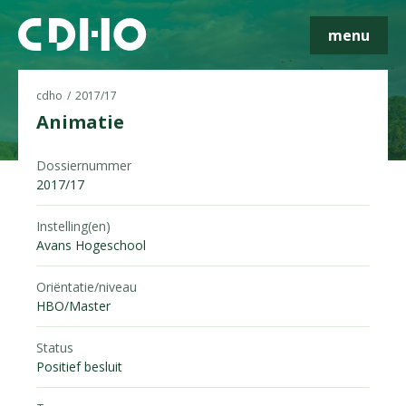
menu
cdho
2017/17
Animatie
Skip navigatie
Dossiernummer
2017/17
Instelling(en)
Avans Hogeschool
Oriëntatie/niveau
HBO/Master
Status
Positief besluit