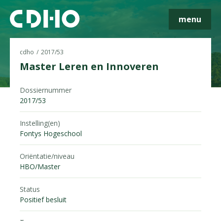
menu
cdho
2017/53
Master Leren en Innoveren
Skip navigatie
Dossiernummer
2017/53
Instelling(en)
Fontys Hogeschool
Oriëntatie/niveau
HBO/Master
Status
Positief besluit