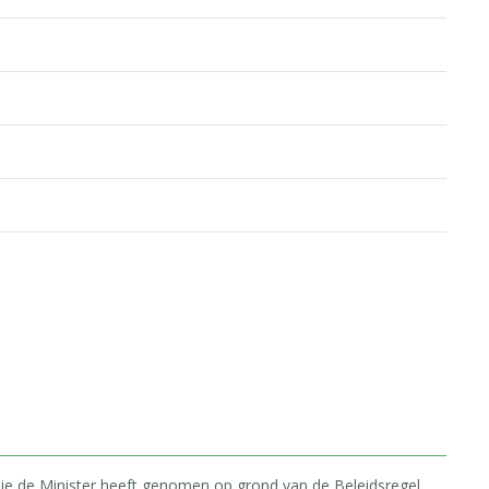
 die de Minister heeft genomen op grond van de Beleidsregel