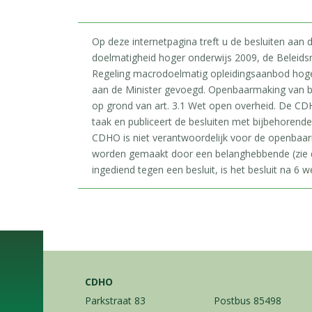
Op deze internetpagina treft u de besluiten aan
doelmatigheid hoger onderwijs 2009, de Beleids
Regeling macrodoelmatig opleidingsaanbod hoger 
aan de Minister gevoegd. Openbaarmaking van b
op grond van art. 3.1 Wet open overheid. De CDH
taak en publiceert de besluiten met bijbehorend
CDHO is niet verantwoordelijk voor de openbaa
worden gemaakt door een belanghebbende (zie d
ingediend tegen een besluit, is het besluit na 6 we
CDHO
Parkstraat 83
Postbus 85498