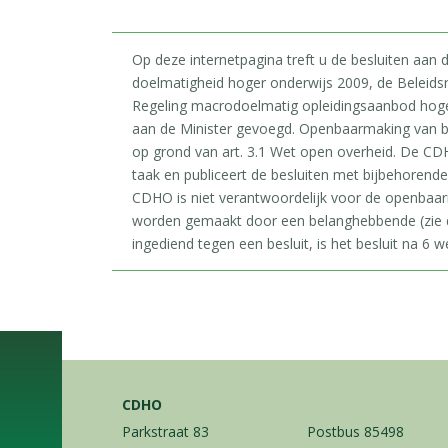
Op deze internetpagina treft u de besluiten aan
doelmatigheid hoger onderwijs 2009, de Beleids
Regeling macrodoelmatig opleidingsaanbod hoger 
aan de Minister gevoegd. Openbaarmaking van b
op grond van art. 3.1 Wet open overheid. De CDH
taak en publiceert de besluiten met bijbehorend
CDHO is niet verantwoordelijk voor de openbaa
worden gemaakt door een belanghebbende (zie d
ingediend tegen een besluit, is het besluit na 6 we
CDHO
Parkstraat 83
Postbus 85498