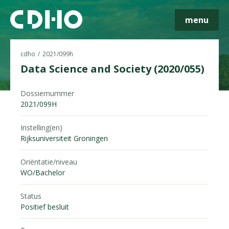
menu
cdho
2021/099h
Data Science and Society (2020/055)
Dossiernummer
Skip navigatie
2021/099H
Instelling(en)
Rijksuniversiteit Groningen
Oriëntatie/niveau
WO/Bachelor
Status
Positief besluit