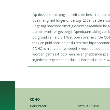
Op deze internetpagina treft u de besluiten aan
doelmatigheid hoger onderwijs 2009, de Beleids
Regeling macrodoelmatig opleidingsaanbod hoger 
aan de Minister gevoegd. Openbaarmaking van b
op grond van art. 3.1 Wet open overheid. De CDH
taak en publiceert de besluiten met bijbehorend
CDHO is niet verantwoordelijk voor de openbaa
worden gemaakt door een belanghebbende (zie d
ingediend tegen een besluit, is het besluit na 6 we
CDHO
Parkstraat 83
Postbus 85498