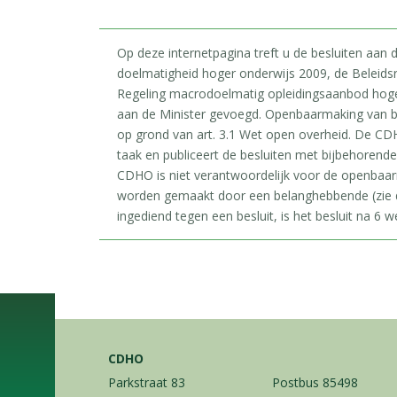
Op deze internetpagina treft u de besluiten aan
doelmatigheid hoger onderwijs 2009, de Beleids
Regeling macrodoelmatig opleidingsaanbod hoger 
aan de Minister gevoegd. Openbaarmaking van b
op grond van art. 3.1 Wet open overheid. De CDH
taak en publiceert de besluiten met bijbehorend
CDHO is niet verantwoordelijk voor de openbaa
worden gemaakt door een belanghebbende (zie d
ingediend tegen een besluit, is het besluit na 6 we
CDHO
Parkstraat 83
Postbus 85498