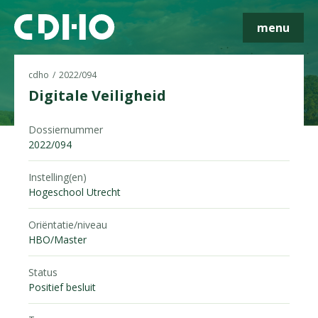
menu
cdho
2022/094
Digitale Veiligheid
Dossiernummer
Skip navigatie
2022/094
Instelling(en)
Hogeschool Utrecht
Oriëntatie/niveau
HBO/Master
Status
Positief besluit