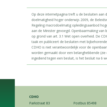
Op deze internetpagina treft u de besluiten aan
doelmatigheid hoger onderwijs 2009, de Beleids
Regeling macrodoelmatig opleidingsaanbod hoger 
aan de Minister gevoegd. Openbaarmaking van b
op grond van art. 3.1 Wet open overheid. De CDH
taak en publiceert de besluiten met bijbehorend
CDHO is niet verantwoordelijk voor de openbaa
worden gemaakt door een belanghebbende (zie d
ingediend tegen een besluit, is het besluit na 6 we
CDHO
Parkstraat 83
Postbus 85498