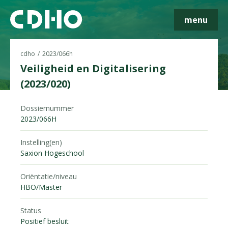
menu
cdho
2023/066h
Veiligheid en Digitalisering
(2023/020)
Skip navigatie
Dossiernummer
2023/066H
Instelling(en)
Saxion Hogeschool
Oriëntatie/niveau
HBO/Master
Status
Positief besluit