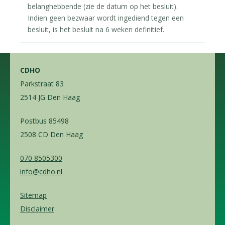
belanghebbende (zie de datum op het besluit).
Indien geen bezwaar wordt ingediend tegen een
besluit, is het besluit na 6 weken definitief.
CDHO
Parkstraat 83
2514 JG Den Haag
Postbus 85498
2508 CD Den Haag
070 8505300
info@cdho.nl
Sitemap
Disclaimer