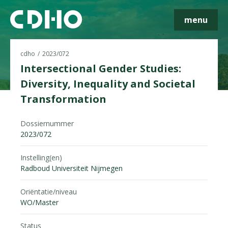
menu
cdho
2023/072
Intersectional Gender Studies:
Diversity, Inequality and Societal
Transformation
Skip navigatie
Dossiernummer
2023/072
Instelling(en)
Radboud Universiteit Nijmegen
Oriëntatie/niveau
WO/Master
Status