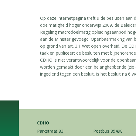
Op deze internetpagina treft u de besluiten aan
doelmatigheid hoger onderwijs 2009, de Beleids
Regeling macrodoelmatig opleidingsaanbod hoger 
aan de Minister gevoegd. Openbaarmaking van b
op grond van art. 3.1 Wet open overheid. De CDH
taak en publiceert de besluiten met bijbehorend
CDHO is niet verantwoordelijk voor de openbaa
worden gemaakt door een belanghebbende (zie d
ingediend tegen een besluit, is het besluit na 6 we
CDHO
Parkstraat 83
Postbus 85498