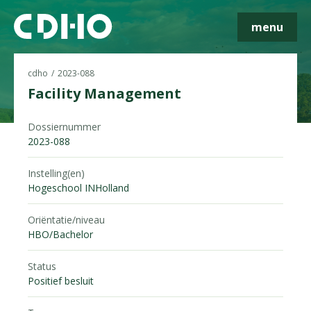
menu
cdho
2023-088
Facility Management
Dossiernummer
Skip navigatie
2023-088
Instelling(en)
Hogeschool INHolland
Oriëntatie/niveau
HBO/Bachelor
Status
Positief besluit