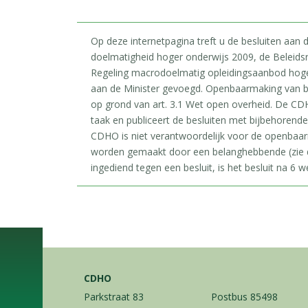
Op deze internetpagina treft u de besluiten aan
doelmatigheid hoger onderwijs 2009, de Beleids
Regeling macrodoelmatig opleidingsaanbod hoger 
aan de Minister gevoegd. Openbaarmaking van b
op grond van art. 3.1 Wet open overheid. De CDH
taak en publiceert de besluiten met bijbehorend
CDHO is niet verantwoordelijk voor de openbaa
worden gemaakt door een belanghebbende (zie d
ingediend tegen een besluit, is het besluit na 6 we
CDHO
Parkstraat 83
Postbus 85498