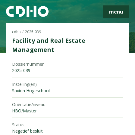
menu
cdho
2025-039
Facility and Real Estate
Management
Skip navigatie
Dossiernummer
2025-039
Instelling(en)
Saxion Hogeschool
Oriëntatie/niveau
HBO/Master
Status
Negatief besluit