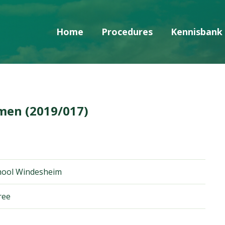
Home
Procedures
Kennisbank
Skip navigatie
men (2019/017)
chool Windesheim
ree