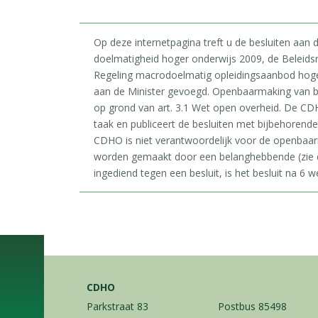
Op deze internetpagina treft u de besluiten aan
doelmatigheid hoger onderwijs 2009, de Beleids
Regeling macrodoelmatig opleidingsaanbod hoger 
aan de Minister gevoegd. Openbaarmaking van b
op grond van art. 3.1 Wet open overheid. De CDH
taak en publiceert de besluiten met bijbehorend
CDHO is niet verantwoordelijk voor de openbaa
worden gemaakt door een belanghebbende (zie d
ingediend tegen een besluit, is het besluit na 6 we
CDHO
Parkstraat 83
Postbus 85498