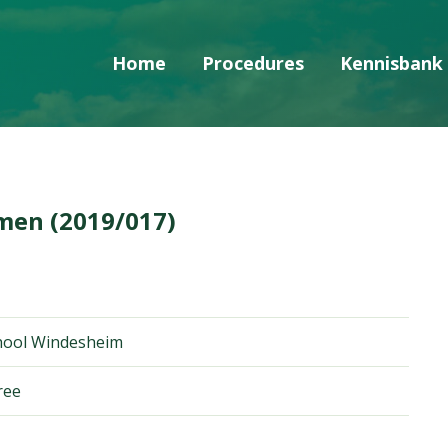
Home
Procedures
Kennisbank
Skip navigatie
men (2019/017)
chool Windesheim
ree