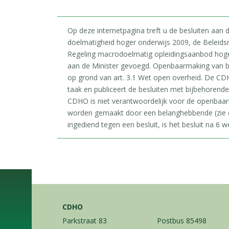
Op deze internetpagina treft u de besluiten aan
doelmatigheid hoger onderwijs 2009, de Beleids
Regeling macrodoelmatig opleidingsaanbod hoger 
aan de Minister gevoegd. Openbaarmaking van b
op grond van art. 3.1 Wet open overheid. De CDH
taak en publiceert de besluiten met bijbehorend
CDHO is niet verantwoordelijk voor de openbaa
worden gemaakt door een belanghebbende (zie d
ingediend tegen een besluit, is het besluit na 6 we
CDHO
Parkstraat 83
Postbus 85498