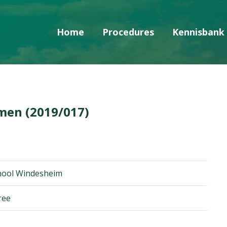
Home
Procedures
Kennisbank
Skip navigatie
men (2019/017)
chool Windesheim
ree