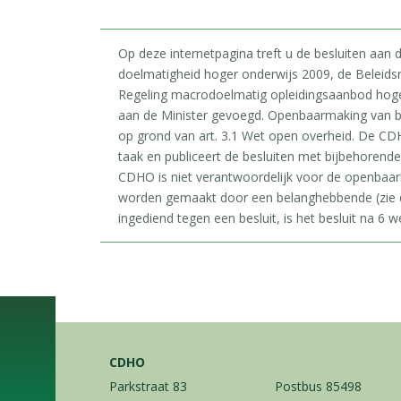
Op deze internetpagina treft u de besluiten aan
doelmatigheid hoger onderwijs 2009, de Beleids
Regeling macrodoelmatig opleidingsaanbod hoger 
aan de Minister gevoegd. Openbaarmaking van b
op grond van art. 3.1 Wet open overheid. De CDH
taak en publiceert de besluiten met bijbehorend
CDHO is niet verantwoordelijk voor de openbaa
worden gemaakt door een belanghebbende (zie d
ingediend tegen een besluit, is het besluit na 6 we
CDHO
Parkstraat 83
Postbus 85498