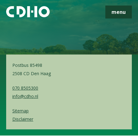
menu
Skip navigatie
CDHO
Parkstraat 83
2514 JG Den Haag
Postbus 85498
2508 CD Den Haag
070 8505300
info@cdho.nl
Sitemap
Disclaimer