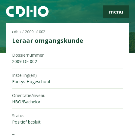
menu
cdho
2009 of 002
Leraar omgangskunde
Skip navigatie
Dossiernummer
2009 OF 002
Instelling(en)
Fontys Hogeschool
Oriëntatie/niveau
HBO/Bachelor
Status
Positief besluit