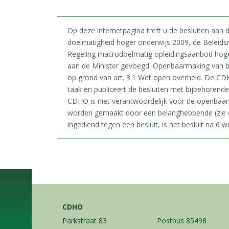
Op deze internetpagina treft u de besluiten aan
doelmatigheid hoger onderwijs 2009, de Beleids
Regeling macrodoelmatig opleidingsaanbod hoger 
aan de Minister gevoegd. Openbaarmaking van b
op grond van art. 3.1 Wet open overheid. De CDH
taak en publiceert de besluiten met bijbehorend
CDHO is niet verantwoordelijk voor de openbaa
worden gemaakt door een belanghebbende (zie d
ingediend tegen een besluit, is het besluit na 6 we
CDHO
Parkstraat 83
Postbus 85498