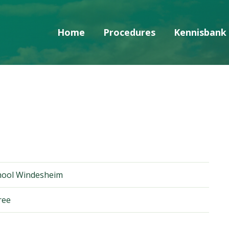
Home
Procedures
Kennisbank
Skip navigatie
chool Windesheim
ree