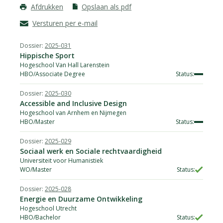
Afdrukken
Opslaan als pdf
Versturen per e-mail
2025-031
Dossier
Hippische Sport
Instelling
Hogeschool Van Hall Larenstein
Opleiding
HBO/Associate Degree
Orientatie/niveau
Status
2025-030
Accessible and Inclusive Design
Hogeschool van Arnhem en Nijmegen
HBO/Master
2025-029
Sociaal werk en Sociale rechtvaardigheid
Universiteit voor Humanistiek
WO/Master
2025-028
Energie en Duurzame Ontwikkeling
Hogeschool Utrecht
HBO/Bachelor