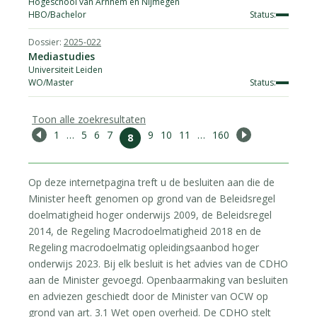
Hogeschool van Arnhem en Nijmegen
HBO/Bachelor
2025-022
Mediastudies
Universiteit Leiden
WO/Master
Toon alle zoekresultaten
Previous
1
…
5
6
7
9
10
11
…
160
Next
8
Op deze internetpagina treft u de besluiten aan die de
Minister heeft genomen op grond van de Beleidsregel
doelmatigheid hoger onderwijs 2009, de Beleidsregel
2014, de Regeling Macrodoelmatigheid 2018 en de
Regeling macrodoelmatig opleidingsaanbod hoger
onderwijs 2023. Bij elk besluit is het advies van de CDHO
aan de Minister gevoegd. Openbaarmaking van besluiten
en adviezen geschiedt door de Minister van OCW op
grond van art. 3.1 Wet open overheid. De CDHO stelt