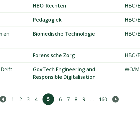
HBO-Rechten
HBO/B
Pedagogiek
HBO/B
m en
Biomedische Technologie
HBO/B
Forensische Zorg
HBO/B
 Delft
GovTech Engineering and
WO/Ma
Responsible Digitalisation
5
1
2
3
4
6
7
8
9
…
160
Previous
Next