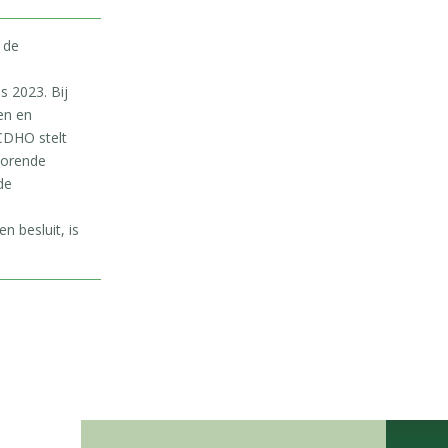
 de
 2023. Bij
en en
CDHO stelt
ehorende
de
n besluit, is