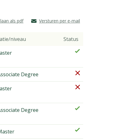
laan als pdf
Versturen per e-mail
atie/niveau
Status
ster
ssociate Degree
ster
ssociate Degree
aster