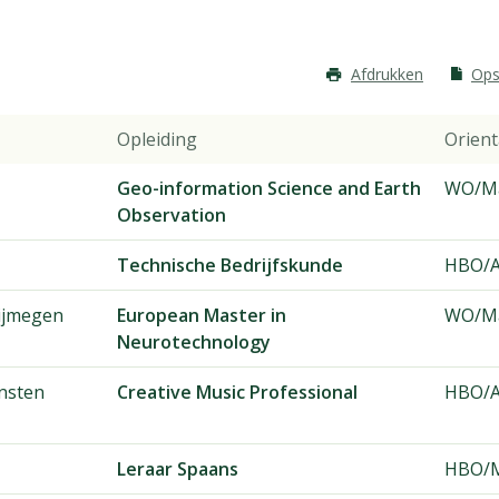
Afdrukken
Ops
Opleiding
Orient
Geo-information Science and Earth
WO/Ma
Observation
Technische Bedrijfskunde
HBO/A
ijmegen
European Master in
WO/Ma
Neurotechnology
nsten
Creative Music Professional
HBO/A
Leraar Spaans
HBO/M