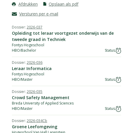
Afdrukken
Opslaan als pdf
Versturen per e-mail
2026-037
Dossier
Opleiding tot leraar voortgezet onderwijs van de
Instelling
tweede graad in Techniek
Opleiding
Fontys Hogeschool
Orientatie/niveau
HBO/Bachelor
Status
2026-036
Leraar Informatica
Fontys Hogeschool
HBO/Master
2026-035
Crowd Safety Management
Breda University of Applied Sciences
HBO/Master
2026-034Cb
Groene Leefomgeving
Hogeschool Van Hall Larenstein