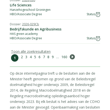
2026-030
Life Sciences
Hanzehogeschool Groningen
HBO/Associate Degree
2026-029Cb
Bedrijfskunde en Agribusiness
HAS green academy
HBO/Associate Degree
Toon alle zoekresultaten
2
3
4
5
6
7
8
9
…
160
Next
1
Op deze internetpagina treft u de besluiten aan die de
Minister heeft genomen op grond van de Beleidsregel
doelmatigheid hoger onderwijs 2009, de Beleidsregel
2014, de Regeling Macrodoelmatigheid 2018 en de
Regeling macrodoelmatig opleidingsaanbod hoger
onderwijs 2023. Bij elk besluit is het advies van de CDHO
aan de Minister gevoegd. Openbaarmaking van besluiten